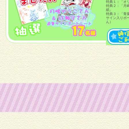
特典１：「オ
特典２：「月
紙」
特典３：「青
サイン入りポ
ん）