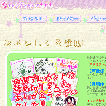
弊社通信販売
「月嶋ゆうこ
（※抽選プレ
【声優様
かわしまりのさ
イン
【月嶋ゆ
尚、当選の発
※抽選応募締め
※ご注意：色
▼３大特典付、
製品：恋する少