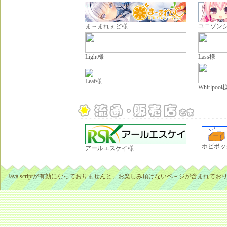
ま～まれぇど様
ユニゾン
Light様
Lass様
Leaf様
Whirlpool
ホビボッ
アールエスケイ様
Java scriptが有効になっておりませんと、お楽しみ頂けないペ－ジが含まれております。 IE5.5以上推奨/1