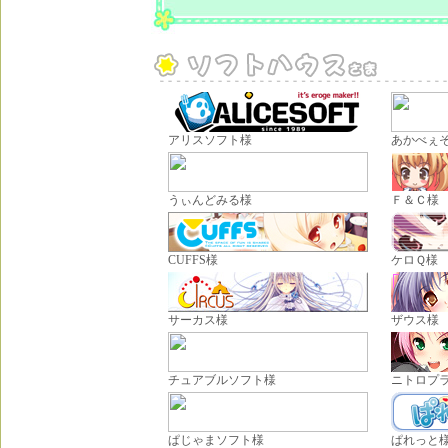
アリスソフト様
あかべぇ
うぃんどみる様
Ｆ＆Ｃ様
CUFFS様
ケロＱ様
サーカス様
ザウス様
チュアブルソフト様
ニトロプ
ぱじゃまソフト様
ぱれっと